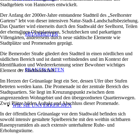
Stadtgebiets von Hannovers entwickelt.
Der Anfang der 2000er-Jahre entstandene Stadtteil des „Seelhorster
Gartens“ lebt von dieser intensiven Natur-Stadt-Landschaftsbeziehung.
Das Quartier wird einerseits durch den Stadtwald der Seelhorst, Teilen
der ehemaligen Obstplantagen, Schutzhecken und parkartigen
MITARBEITER
Villengärten, andererseits durch neue städtische Elemente wie
Stadtplätze und Promenaden geprägt.
Die Bemeroder Straße gliedert den Stadtteil in einen nördlichen und
südlichen Bereich und ist damit verbindendes und im Kontext der
Identifikation und Wiedererkennung seiner Bewohner wichtiges
PRAKTIKANTEN
Element der Stadtlandschaft.
Im Herzen der Grünanlage liegt ein See, dessen Ufer über Stufen
betreten werden kann. Die Promenade ist der zentrale Bereich des
Stadtquartiers. Sie liegt im Kreuzungspunkt zwischen dem
angrenzendem Wohngebiet und den übergeordneten Quartierswegen.
Zwei Plätze bilden Auftakt und Abschluss dieser Promenade.
WIE SIE UNS ERREICHEN
In der öffentlichen Grünanlage vor dem Stadtwald befinden sich
sowohl intensiv gestaltete Spielbereiche mit den weithin sichtbaren
Rasenpyramiden als auch extensiv unterhaltene Ruhe- und
Erholungsräume.