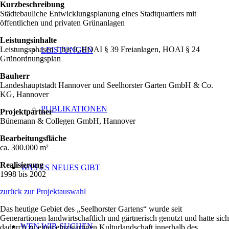
Kurzbeschreibung
Städtebauliche Entwicklungsplanung eines Stadtquartiers mit
öffentlichen und privaten Grünanlagen
Leistungsinhalte
Leistungsphasen 1 bis 9, HOAI § 39 Freianlagen, HOAI § 24
LEISTUNGEN
Grünordnungsplan
Bauherr
Landeshauptstadt Hannover und Seelhorster Garten GmbH & Co.
KG, Hannover
PUBLIKATIONEN
Projektpartner
Bünemann & Collegen GmbH, Hannover
Bearbeitungsfläche
ca. 300.000 m²
Realisierung
WAS ES NEUES GIBT
1998 bis 2002
zurück zur Projektauswahl
Das heutige Gebiet des „Seelhorster Gartens“ wurde seit
Generartionen landwirtschaftlich und gärtnerisch genutzt und hatte sich
WEN WIR SUCHEN
dadurch zu einer einzigartigen Kulturlandschaft innerhalb des