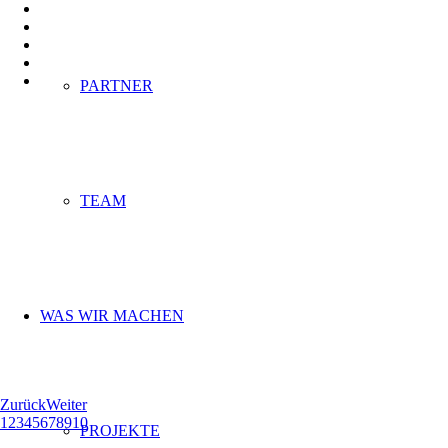
PARTNER
TEAM
WAS WIR MACHEN
Zurück
Weiter
1
2
3
4
5
6
7
8
9
10
PROJEKTE