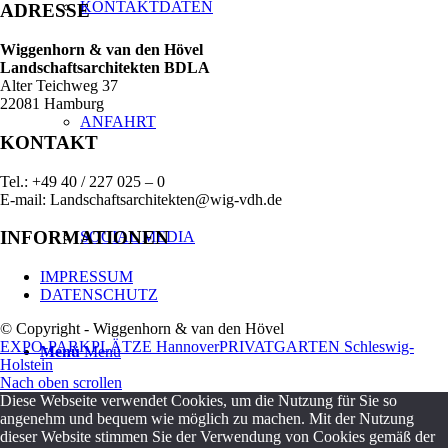
KONTAKTDATEN
ADRESSE
Wiggenhorn & van den Hövel
Landschaftsarchitekten BDLA
Alter Teichweg 37
22081 Hamburg
ANFAHRT
KONTAKT
Tel.: +49 40 / 227 025 – 0
E-mail: Landschaftsarchitekten@wig-vdh.de
INFORMATIONEN
SOCIAL MEDIA
IMPRESSUM
DATENSCHUTZ
© Copyright - Wiggenhorn & van den Hövel
EXPO-PARKPLÄTZE Hannover
PRIVATGARTEN Schleswig-
Menü
Menü
Holstein
Nach oben scrollen
Diese Webseite verwendet Cookies, um die Nutzung für Sie so
angenehm und bequem wie möglich zu machen. Mit der Nutzung
dieser Website stimmen Sie der Verwendung von Cookies gemäß der