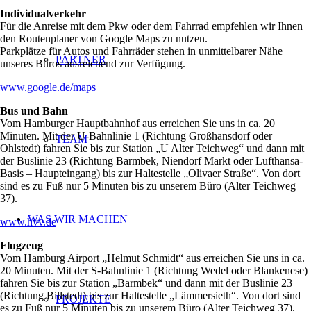
Individualverkehr
Für die Anreise mit dem Pkw oder dem Fahrrad empfehlen wir Ihnen
den Routenplaner von Google Maps zu nutzen.
Parkplätze für Autos und Fahrräder stehen in unmittelbarer Nähe
PARTNER
unseres Büros ausreichend zur Verfügung.
www.google.de/maps
Bus und Bahn
Vom Hamburger Hauptbahnhof aus erreichen Sie uns in ca. 20
Minuten. Mit der U-Bahnlinie 1 (Richtung Großhansdorf oder
TEAM
Ohlstedt) fahren Sie bis zur Station „U Alter Teichweg“ und dann mit
der Buslinie 23 (Richtung Barmbek, Niendorf Markt oder Lufthansa-
Basis – Haupteingang) bis zur Haltestelle „Olivaer Straße“. Von dort
sind es zu Fuß nur 5 Minuten bis zu unserem Büro (Alter Teichweg
37).
WAS WIR MACHEN
www.hvv.de
Flugzeug
Vom Hamburg Airport „Helmut Schmidt“ aus erreichen Sie uns in ca.
20 Minuten. Mit der S-Bahnlinie 1 (Richtung Wedel oder Blankenese)
fahren Sie bis zur Station „Barmbek“ und dann mit der Buslinie 23
(Richtung Billstedt) bis zur Haltestelle „Lämmersieth“. Von dort sind
PROJEKTE
es zu Fuß nur 5 Minuten bis zu unserem Büro (Alter Teichweg 37).